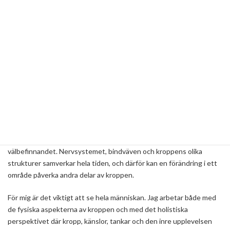
rörelse mellan kraniet och korsbenet.
Behandlingen bygger på att lyssna in kroppens egna signaler och
följa de riktningar där kroppen visar att den behöver stöd. Istället
för att använda kraft arbetar terapeuten med minsta möjliga
motstånd. Genom varsamma tekniker kan man arbeta med
spänningar och begränsningar i kroppens fasciala lager och stödja
kroppen i att hitta tillbaka till en mer balanserad funktion.
Kraniosakral terapi är en fysisk behandling, men eftersom kroppen
fungerar som en helhet kan många även uppleva en påverkan på
stress, avslappning och det känslomässiga och mentala
välbefinnandet. Nervsystemet, bindväven och kroppens olika
strukturer samverkar hela tiden, och därför kan en förändring i ett
område påverka andra delar av kroppen.
För mig är det viktigt att se hela människan. Jag arbetar både med
de fysiska aspekterna av kroppen och med det holistiska
perspektivet där kropp, känslor, tankar och den inre upplevelsen