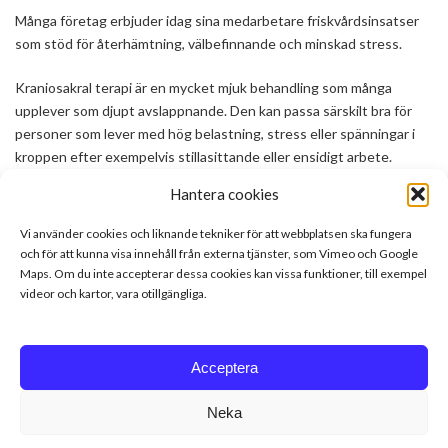
Många företag erbjuder idag sina medarbetare friskvårdsinsatser
som stöd för återhämtning, välbefinnande och minskad stress.
Kraniosakral terapi är en mycket mjuk behandling som många
upplever som djupt avslappnande. Den kan passa särskilt bra för
personer som lever med hög belastning, stress eller spänningar i
kroppen efter exempelvis stillasittande eller ensidigt arbete.
Hantera cookies
Jag är ansluten till
Epassi
(tidigare Actiway). Sök på Kraniosakral,
meditation och healing.
Vi använder cookies och liknande tekniker för att webbplatsen ska fungera
och för att kunna visa innehåll från externa tjänster, som Vimeo och Google
Kontakta mig gärna för mer information om behandlingar för
Maps. Om du inte accepterar dessa cookies kan vissa funktioner, till exempel
företag.
videor och kartor, vara otillgängliga.
Acceptera
Neka
Copyright © Kraniosakral All Rights Reserved.